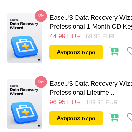
-36%
EaseUS Data Recovery Wiz
Professional 1-Month CD Key
44.99
EUR
69.95
EUR
Αγορασε τωρα
-35%
EaseUS Data Recovery Wiz
Professional Lifetime...
96.95
EUR
149.95
EUR
Αγορασε τωρα