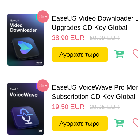
-35%
EaseUS Video Downloader L
Upgrades CD Key Global
38.90
EUR
59.99
EUR
Αγορασε τωρα
-35%
EaseUS VoiceWave Pro Mon
Subscription CD Key Global
19.50
EUR
29.95
EUR
Αγορασε τωρα