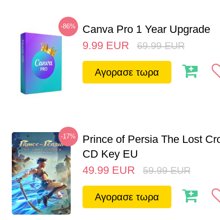
-86%
Canva Pro 1 Year Upgrade
9.99
EUR
69.99
EUR
Αγορασε τωρα
-17%
Prince of Persia The Lost C
CD Key EU
49.99
EUR
59.99
EUR
Αγορασε τωρα