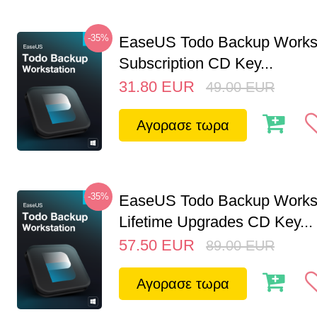
-35%
EaseUS Todo Backup Workst
Subscription CD Key...
31.80
EUR
49.00
EUR
Αγορασε τωρα
-35%
EaseUS Todo Backup Workst
Lifetime Upgrades CD Key...
57.50
EUR
89.00
EUR
Αγορασε τωρα