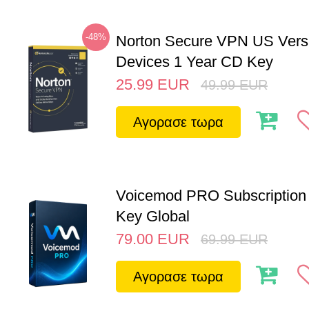
-48%
Norton Secure VPN US Vers
Devices 1 Year CD Key
25.99
EUR
49.99
EUR
Αγορασε τωρα
Voicemod PRO Subscription 
Key Global
79.00
EUR
69.99
EUR
Αγορασε τωρα