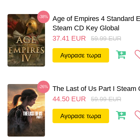
-38%
Age of Empires 4 Standard E
Steam CD Key Global
37.41
EUR
59.99
EUR
Αγορασε τωρα
-26%
The Last of Us Part I Stea
44.50
EUR
59.99
EUR
Αγορασε τωρα