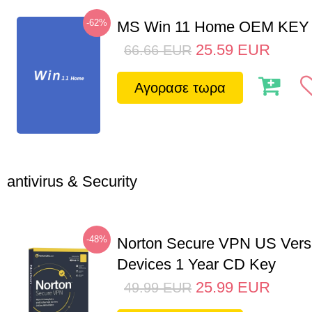
-62%
MS Win 11 Home OEM KE
25.59
EUR
66.66
EUR
Αγορασε τωρα
antivirus & Security
-48%
Norton Secure VPN US Vers
Devices 1 Year CD Key
25.99
EUR
49.99
EUR