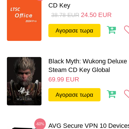
CD Key
24.50
EUR
38.78
EUR
Αγορασε τωρα
Black Myth: Wukong Deluxe 
Steam CD Key Global
69.99
EUR
Αγορασε τωρα
-60%
AVG Secure VPN 10 Devices