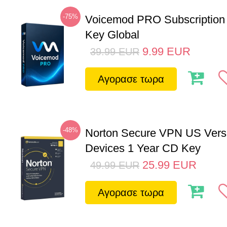
-75%
Voicemod PRO Subscription
Key Global
9.99
EUR
39.99
EUR
Αγορασε τωρα
-48%
Norton Secure VPN US Vers
Devices 1 Year CD Key
25.99
EUR
49.99
EUR
Αγορασε τωρα