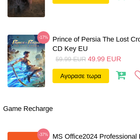
-17%
Prince of Persia The Lost C
CD Key EU
49.99
EUR
59.99
EUR
Αγορασε τωρα
Game Recharge
-37%
MS Office2024 Professional