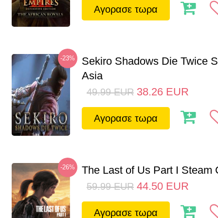
Αγορασε τωρα
-23%
Sekiro Shadows Die Twice 
Asia
38.26
EUR
49.99
EUR
Αγορασε τωρα
-26%
The Last of Us Part I Stea
44.50
EUR
59.99
EUR
Αγορασε τωρα