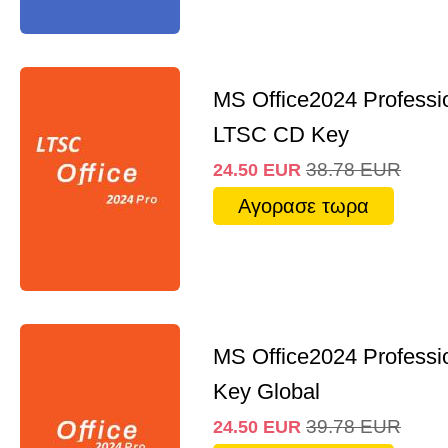
MS Office2024 Professi
LTSC CD Key
38.78
EUR
24.50
EUR
Αγορασε τωρα
MS Office2024 Professi
Key Global
39.78
EUR
24.50
EUR